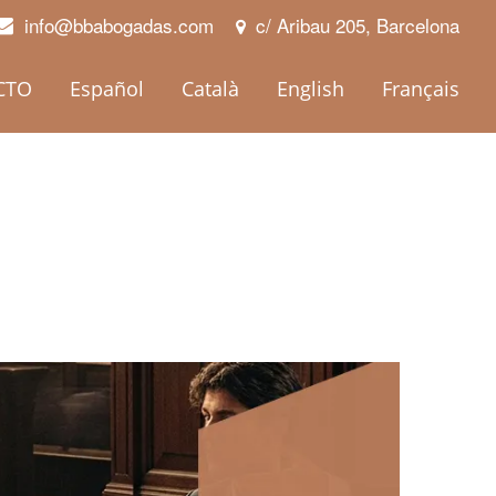
info@bbabogadas.com
c/ Aribau 205, Barcelona
CTO
Español
Català
English
Français