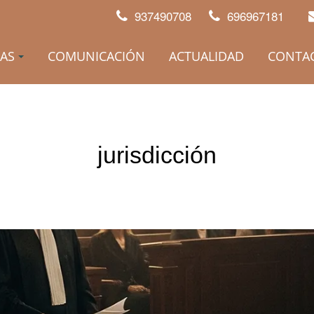
937490708
696967181
AS
COMUNICACIÓN
ACTUALIDAD
CONTA
jurisdicción