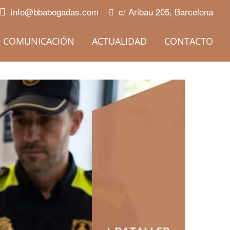
info@bbabogadas.com
c/ Aribau 205, Barcelona
COMUNICACIÓN
ACTUALIDAD
CONTACTO