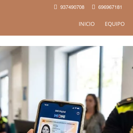
937490708
696967181
INICIO
EQUIPO