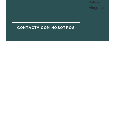
CONTACTA CON NOSOTROS
Contacto
Email:
info@bbabogadas.com
Teléfono:
696967181
Dirección